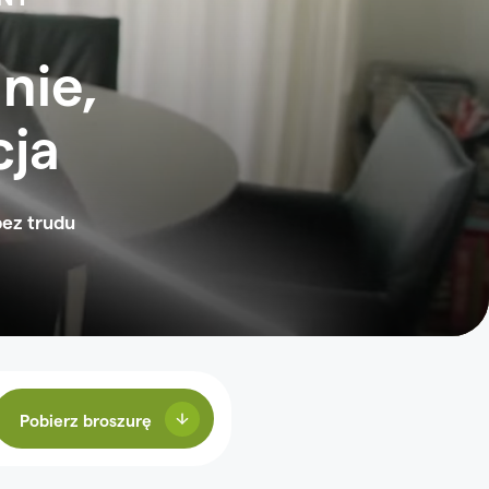
nie,
cja
bez trudu
Pobierz broszurę