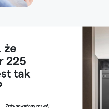
, że
r 225
st tak
?
Zrównoważony rozwój