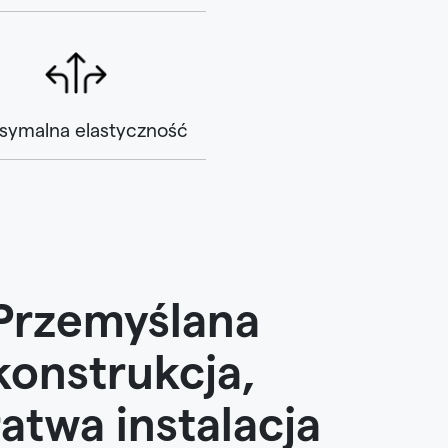
symalna elastyczność
Przemyślana
konstrukcja,
łatwa instalacja