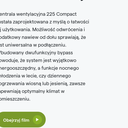
entrala wentylacyjna 225 Compact
ostała zaprojektowana z myślą o łatwości
ej użytkowania. Możliwość odwrócenia i
odatkowy nawiew od dołu sprawiają, że
est uniwersalna w podłączeniu.
budowany dwufunkcyjny bypass
owoduje, że system jest wyjątkowo
nergooszczędny, a funkcje nocnego
hłodzenia w lecie, czy dziennego
ogrzewania wiosną lub jesienią, zawsze
apewniają optymalny klimat w
omieszczeniu.
Obejrzyj film