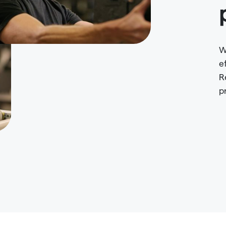
W
e
R
p