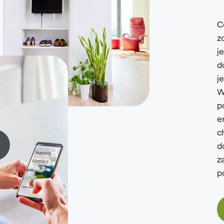
C
z
j
d
j
W
p
e
c
d
z
p